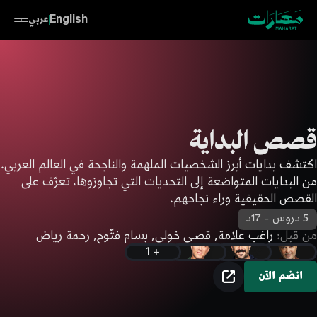
English
عربي
قصص البداية
اكتشف بدايات أبرز الشخصيات الملهمة والناجحة في العالم العربي.
من البدايات المتواضعة إلى التحديات التي تجاوزوها، تعرّف على
القصص الحقيقية وراء نجاحهم.
5 دروس
-
17د
من قبل:
راغب علامة, قصـي خولي, بسام فتّوح, رحمة رياض
+ 1
تم نسخ الرابط!
انضم الآن