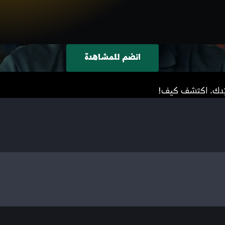
انضم للمشاهدة
قيّدك. اكتشف كيف!