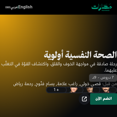
English
عربي
الصحة النفسية أولوية
رحلة صادقة في مواجهة الخوف والقلق، واكتشاف القوّة في التغلّب
عليهما.
7 دروس
-
9د
من قبل:
قصـي خولي, راغب علامة, بسام فتّوح, رحمة رياض
+ 1
تم نسخ الرابط!
انضم الآن