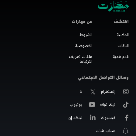
اكتشف
عن مهارات
المكتبة
الشروط
الباقات
الخصوصية
قدم هدية
ملفات تعريف
الارتباط
وسائل التواصل الاجتماعي
إنستغرام
X
تيك توك
يوتيوب
فيسبوك
لينكد إن
سناب شات