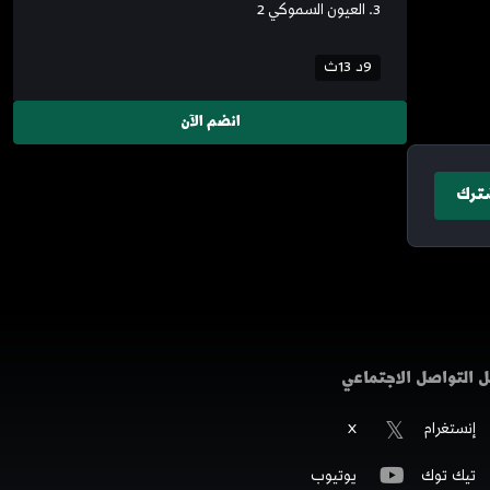
3. العيون السموكي 2
9د 13ث
انضم الآن
ترك
 التواصل الاجتماعي
إنستغرام
X
تيك توك
يوتيوب