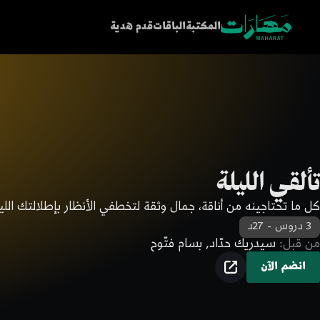
المكتبة
الباقات
قدم هدية
تألقي الليلة
كل ما تحتاجينه من أناقة، جمال وثقة لتخطفي الأنظار بإطلالتك الليل
3 دروس
-
27د
من قبل:
سيدريك حدّاد, بسام فتّوح
تم نسخ الرابط!
انضم الآن