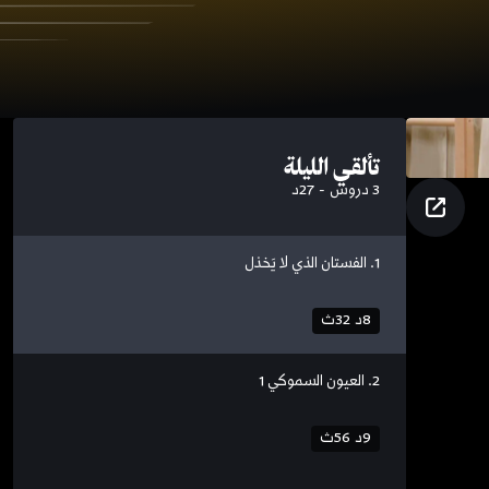
تألقي الليلة
3 دروس
-
27د
ط!
1. الفستان الذي لا يَخذل
8د 32ث
2. العيون السموكي 1
9د 56ث