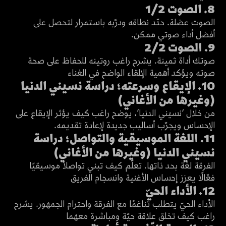
انضم للمشاهدة
8. الصوت 1/2
الصوت عضلة. حدّد نطاقه ودرّبه باستمرار لتحصل على
8:14
أفضل أداء صوتي ممكن.
انضم للمشاهدة
9. الصوت 2/2
صوتك أداة ثمينة. يشرح راغب روتينه للحفاظ على صحة
12:05
صوته ويؤكد أهمية الإلقاء الواضح في الغناء
انضم للمشاهدة
10. الإيقاع وسرعته؛ دراسة نسيني الدنيا
(وغيرها من الأغاني)
من خلال ‘نسيني الدنيا’، يوضح راغب كيف يؤثر الإيقاع على
18:20
الإحساس ويجرّب أساليب جديدة لإعادة تقديمه.
انضم للمشاهدة
11. اللغة الموسيقية والتواصل؛ دراسة
نسيني الدنيا (وغيرها من الأغاني)
الفرقة لغة بحد ذاتها. تعلّم كيف تبني تواصلاً موسيقيًا
16:31
فعّالًا يعزز إحساس الأغنية وانسجام الفريق
انضم للمشاهدة
12. الأداء الحيّ
الأداء الحيّ يتطلب تناغمًا مع الفرقة واحترام الجمهور. يشرح
13:44
راغب كيف تخلق علاقة حيّة ومباشرة معهما
انضم للمشاهدة