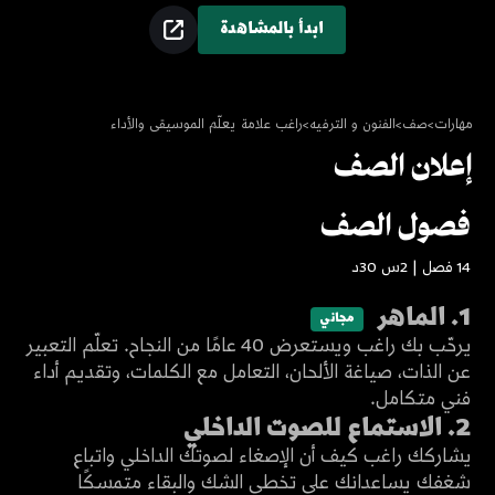
ابدأ بالمشاهدة
مهارات
>
صف
>
الفنون و الترفيه
>
راغب علامة يعلّم الموسيقى والأداء
إعلان الصف
Play
فصول الصف
14 فصل | 2س 30د
3:58
Video
شاهد المقدمة مجاناً
1. الماهر
مجاني
يرحّب بك راغب ويستعرض 40 عامًا من النجاح. تعلّم التعبير
عن الذات، صياغة الألحان، التعامل مع الكلمات، وتقديم أداء
15:57
فني متكامل.
انضم للمشاهدة
2. الاستماع للصوت الداخلي
يشاركك راغب كيف أن الإصغاء لصوتك الداخلي واتباع
شغفك يساعدانك على تخطي الشك والبقاء متمسكًا