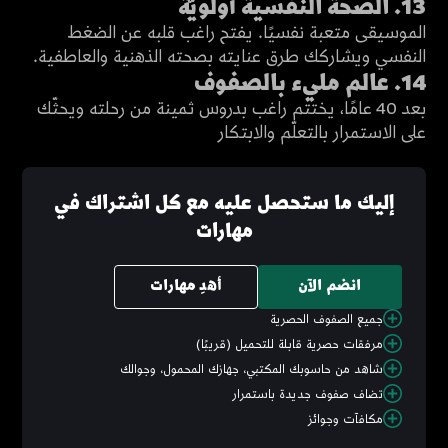
13. الصحة النّفسية أولويّة
الموسيقى متعبة نفسيًا. يفتح راغب قلبه عن الضغط
1:47
النفسي ويشاركك طرق عنايته بصحته الذهنية والعاطفية.
انضم للمشاهدة
14. عالم مليء بالصفوف
بعد 40 عامًا، يختتم راغب بدروس ثمينة من رحلته ويحثّك
على الاستمرار بالتعلّم والابتكار
إليك ما ستحصل عليه مع كل اشتراك في
مهارات
انضم الآن
أهدِ مهارات
جميع الصفوف الحصرية
مرفقات حصرية قابلة للتحميل (قريبًا)
شاهد من حاسوبك المكتبي، جهازك المحمول، وجوالك
تضاف صفوف جديدة باستمرار
مكافآت وجوائز