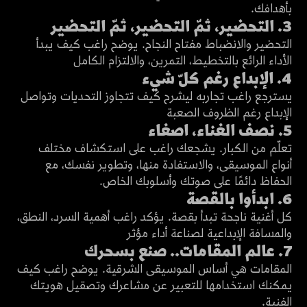
8:58
بأهدافك.
انضم للمشاهدة
3. التحضير، ثمّ التحضير، ثمّ التحضير
التحضير والانضباط مفتاح النجاح. يوضح راغب كيف يبدأ
16:20
الأداء الرائع بالتخطيط، التمرين، والالتزام الكامل
انضم للمشاهدة
4. الإبداع رغم كلّ شيء
يسترجع راغب تجاربه ليشرح كيف تتجاوز التحديات وتواصل
10:57
الإبداع رغم الظروف الصعبة
انضم للمشاهدة
5. نصف الغناء، اصغاء
تعلّم من الكبار. يشجعك راغب على استكشاف مختلف
أنواع الموسيقى، والاستفادة منها، وتطوير نفسك، مع
6:29
الحفاظ دائمًا على صوتك وأسلوبك الخاص.
انضم للمشاهدة
6. ابدأوا بالقصة
كل أغنية ناجحة تبدأ بقصة. يؤكد راغب أهمية السرد، النطق،
8:41
والمسافة الإبداعية لصناعة أداء مؤثر
انضم للمشاهدة
7. عالم المقامات.. صنع بسحرك
المقامات هي أساس الموسيقى الشرقية. يوضح راغب كيف
يمكنك استخدامها للتعبير عن مشاعرك وتصقيل هويتك
8:04
الفنية.